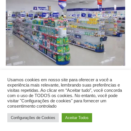
Parece um simples pedido, mas quando a atendente da
Usamos cookies em nosso site para oferecer a você a
farmácia pergunta “CPF na nota?”, ou, mais ainda, “Gostaria
experiência mais relevante, lembrando suas preferências e
visitas repetidas. Ao clicar em “Aceitar tudo”, você concorda
de se cadastrar para ganhar um desconto?”, um alerta
com o uso de TODOS os cookies. No entanto, você pode
invisível deveria acender. Por trás da aparente boa vontade de
visitar "Configurações de cookies" para fornecer um
consentimento controlado
te dar um precinho melhor em medicamentos como Ozempic
ou Saxenda, há um universo de coleta de dados que pode te
Configurações de Cookies
Aceitar Todos
surpreender. O que de fato acontece com o seu CPF e, mais
importante, com as informações sobre a sua saúde quando