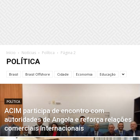
Início
Notícias
Política
Página 2
POLÍTICA
Brasil
Brasil Offshore
Cidade
Economia
Educação
POLÍTICA
ACIM participa de encontro com
autoridades de Angola e reforça relações
comerciais internacionais