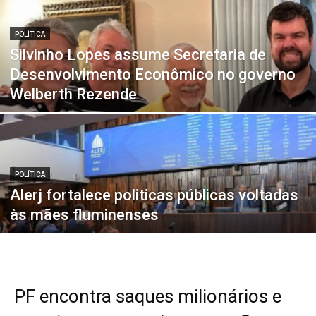
POLÍTICA
Silvinho Lopes assume Secretaria de
Desenvolvimento Econômico no governo
Welberth Rezende
POLÍTICA
Alerj fortalece politicas públicas voltadas
às mães fluminenses
PF encontra saques milionários e