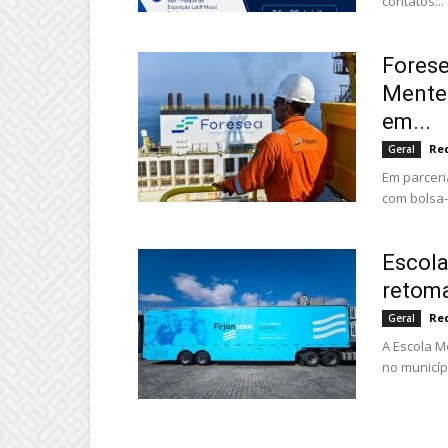
contatos...
Forese
Mentes
em...
Re
Geral
Em parceria
com bolsa-
Escola
retom
Re
Geral
A Escola M
no municíp