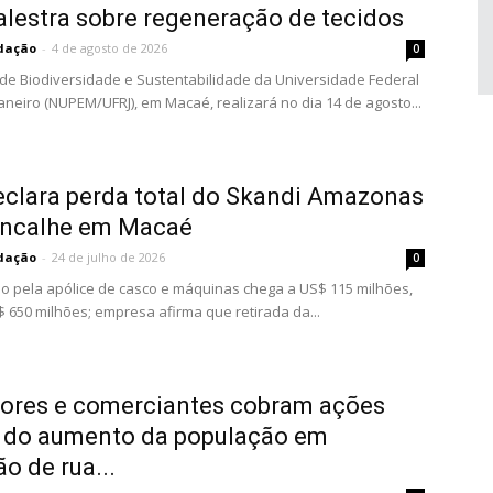
lestra sobre regeneração de tecidos
dação
-
4 de agosto de 2026
0
o de Biodiversidade e Sustentabilidade da Universidade Federal
Janeiro (NUPEM/UFRJ), em Macaé, realizará no dia 14 de agosto...
clara perda total do Skandi Amazonas
encalhe em Macaé
dação
-
24 de julho de 2026
0
o pela apólice de casco e máquinas chega a US$ 115 milhões,
$ 650 milhões; empresa afirma que retirada da...
ores e comerciantes cobram ações
e do aumento da população em
ão de rua...