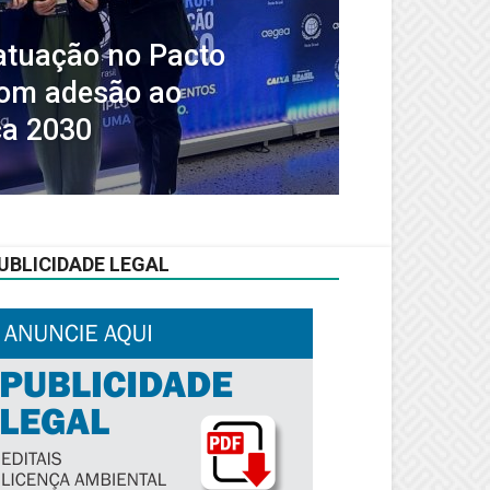
atuação no Pacto
com adesão ao
a 2030
UBLICIDADE LEGAL