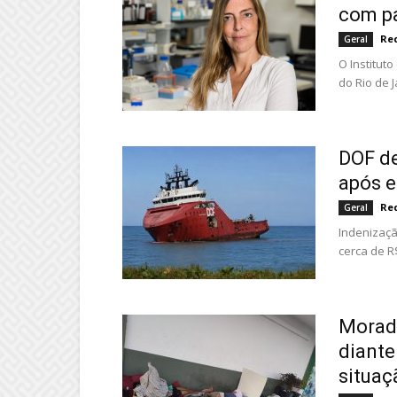
com pa
Re
Geral
O Institut
do Rio de 
DOF de
após 
Re
Geral
Indenizaçã
cerca de R
Morad
diant
situaç