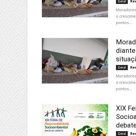
Re
Geral
Moradores
o crescime
pontos...
Morad
diant
situaç
Re
Geral
Moradores
o crescime
pontos...
XIX Fe
Socioa
debate
Re
Geral