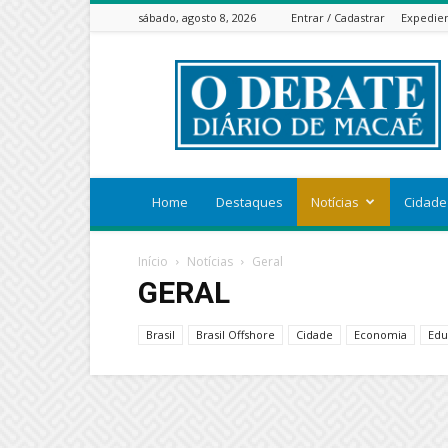
sábado, agosto 8, 2026
Entrar / Cadastrar
Expedie
ODEBATEON
Home
Destaques
Notícias
Cidade
Início
Notícias
Geral
GERAL
Brasil
Brasil Offshore
Cidade
Economia
Edu