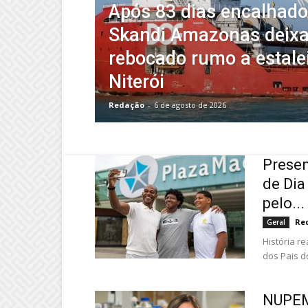
Após 83 dias encalhado
Skandi Amazonas deix
rebocado rumo a estale
Niterói
Redação
-
6 de agosto de 2026
Presen
de Dia
pelo...
Re
Geral
História r
dos Pais d
NUPEM