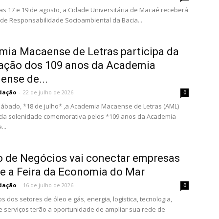
ias 17 e 19 de agosto, a Cidade Universitária de Macaé receberá
a de Responsabilidade Socioambiental da Bacia...
ia Macaense de Letras participa da
ação dos 109 anos da Academia
ense de...
dação
-
22 de julho de 2026
0
sábado, *18 de julho* ,a Academia Macaense de Letras (AML)
 da solenidade comemorativa pelos *109 anos da Academia
...
 de Negócios vai conectar empresas
e a Feira da Economia do Mar
dação
-
16 de julho de 2026
0
 dos setores de óleo e gás, energia, logística, tecnologia,
 serviços terão a oportunidade de ampliar sua rede de