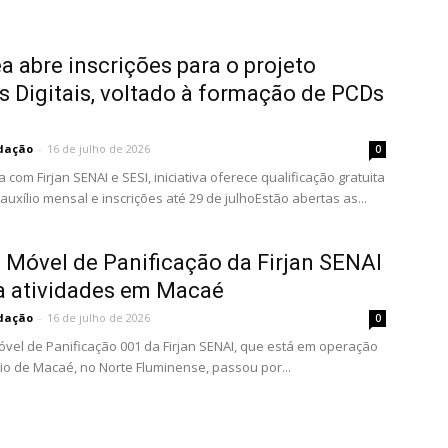
a abre inscrições para o projeto
 Digitais, voltado à formação de PCDs
dação
-
16 de julho de 2026
0
 com Firjan SENAI e SESI, iniciativa oferece qualificação gratuita
auxílio mensal e inscrições até 29 de julhoEstão abertas as...
 Móvel de Panificação da Firjan SENAI
a atividades em Macaé
dação
-
16 de julho de 2026
0
óvel de Panificação 001 da Firjan SENAI, que está em operação
io de Macaé, no Norte Fluminense, passou por...