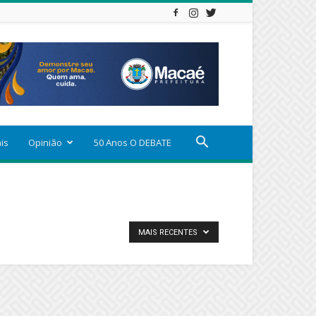
ais
Opinião
50 Anos O DEBATE
MAIS RECENTES