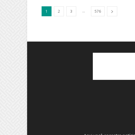
...
1
2
3
576