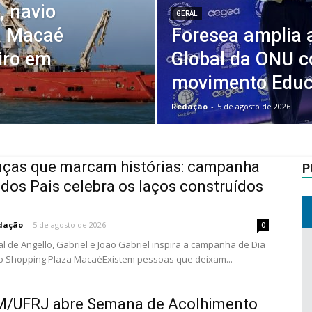
, navio
GERAL
a Macaé
Foresea amplia 
iro em
Global da ONU 
movimento Educ
Redação
-
5 de agosto de 2026
ças que marcam histórias: campanha
P
 dos Pais celebra os laços construídos
dação
-
5 de agosto de 2026
0
eal de Angello, Gabriel e João Gabriel inspira a campanha de Dia
o Shopping Plaza MacaéExistem pessoas que deixam...
/UFRJ abre Semana de Acolhimento