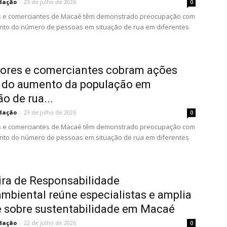
dação
-
23 de julho de 2026
0
 e comerciantes de Macaé têm demonstrado preocupação com
nto do número de pessoas em situação de rua em diferentes
ores e comerciantes cobram ações
e do aumento da população em
ão de rua...
dação
-
23 de julho de 2026
0
 e comerciantes de Macaé têm demonstrado preocupação com
nto do número de pessoas em situação de rua em diferentes
ira de Responsabilidade
mbiental reúne especialistas e amplia
 sobre sustentabilidade em Macaé
dação
-
22 de julho de 2026
0