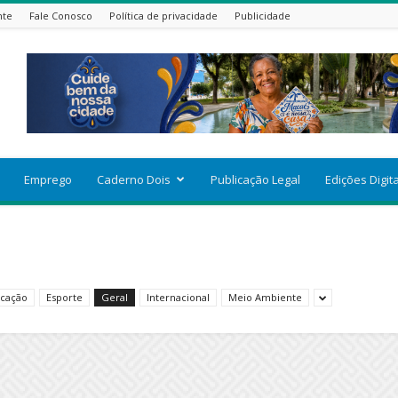
nte
Fale Conosco
Política de privacidade
Publicidade
Emprego
Caderno Dois
Publicação Legal
Edições Digit
cação
Esporte
Geral
Internacional
Meio Ambiente