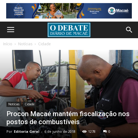
Início
Notícias
Cidade
Notícias
Cidade
Procon Macaé mantém fiscalização nos
postos de combustíveis
Por
Editoria Geral
-
6 de junho de 2018
1278
0