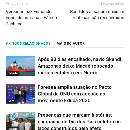
Artigo anterior
Próximo artigo
Vereador Luiz Fernando
Bandidos assaltam ônibus e
concede honraria a Fátima
materiais são recuperados
Pacheco
ARTIGOS RELACIONADOS
MAIS DO AUTOR
Após 83 dias encalhado, navio Skandi
Amazonas deixa Macaé rebocado
rumo a estaleiro em Niterói
Cidade
Foresea amplia atuação no Pacto
Global da ONU com adesão ao
movimento Educa 2030
Geral
Presenças que marcam histórias:
campanha de Dia dos Pais celebra os
laços construídos pelo afeto
Cidade