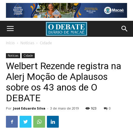
Início
Notícias
Cidade
Notícias
Cidade
Welbert Rezende registra na
Alerj Moção de Aplausos
sobre os 43 anos de O
DEBATE
Por
José Eduardo Silva
-
3 de maio de 2019
923
0