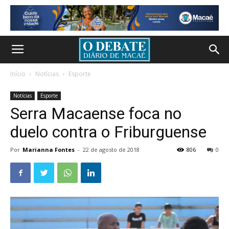
Início
Notícias
Esporte
Notícias
Esporte
Serra Macaense foca no
duelo contra o Friburguense
Por
Marianna Fontes
-
22 de agosto de 2018
806
0