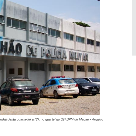
nhã desta quarta-feira (2), no quartel do 32º BPM de Macaé - Arquivo