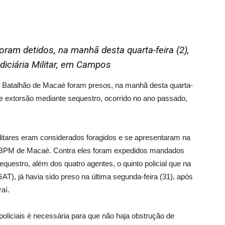
ram detidos, na manhã desta quarta-feira (2),
iciária Militar, em Campos
 32º Batalhão de Macaé foram presos, na manhã desta quarta-
 de extorsão mediante sequestro, ocorrido no ano passado,
litares eram considerados foragidos e se apresentaram na
32º BPM de Macaé. Contra eles foram expedidos mandados
equestro, além dos quatro agentes, o quinto policial que na
AT), já havia sido preso na última segunda-feira (31), após
aí.
policiais é necessária para que não haja obstrução de