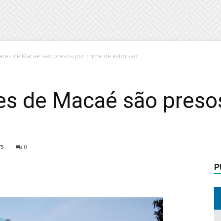
litares de Macaé são presos por crime de extorsão
ares de Macaé são preso
75
0
P