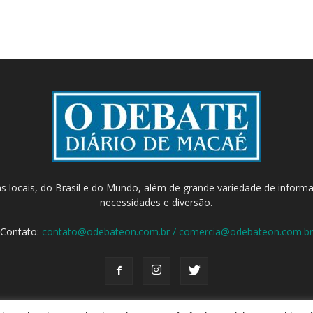
as locais, do Brasil e do Mundo, além de grande variedade de inform
necessidades e diversão.
Contato:
contato@odebateon.com.br / comercia@odebateon.com.br