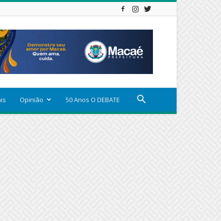
ais
Opinião
50 Anos O DEBATE