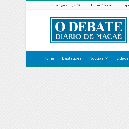
quinta-feira, agosto 6, 2026
Entrar / Cadastrar
Exp
ODEBATEON
Home
Destaques
Notícias
Cidade