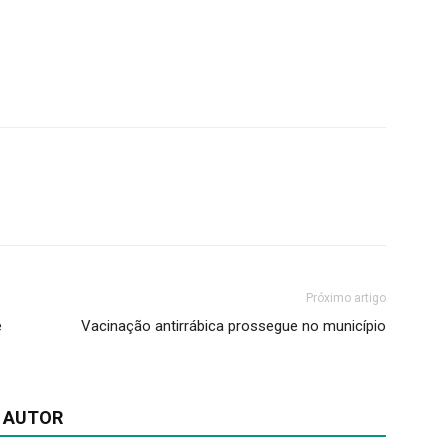
Próximo artigo
e
Vacinação antirrábica prossegue no município
 AUTOR