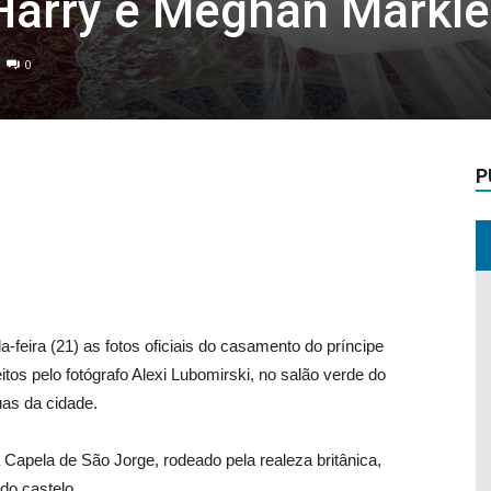
Harry e Meghan Markle
0
P
-feira (21) as fotos oficiais do casamento do príncipe
os pelo fotógrafo Alexi Lubomirski, no salão verde do
uas da cidade.
a Capela de São Jorge, rodeado pela realeza britânica,
do castelo.