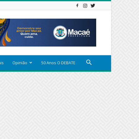
ais
Opinião
50 Anos O DEBATE