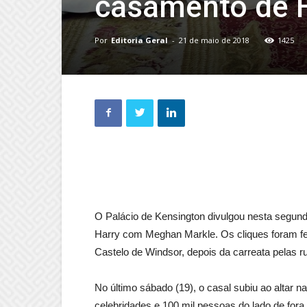
casamento de 
Por
Editoria Geral
-
21 de maio de 2018
1425
O Palácio de Kensington divulgou nesta segunda
Harry com Meghan Markle. Os cliques foram feit
Castelo de Windsor, depois da carreata pelas r
No último sábado (19), o casal subiu ao altar n
celebridades e 100 mil pessoas do lado de fora 