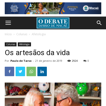
Início
Colunas
Afetologia
Colunas
Afetologia
Os artesãos da vida
Por
Paulo de Tarso
-
21 de janeiro de 2019
2924
0