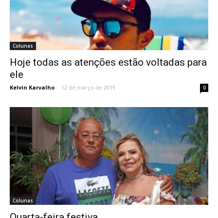
Colunas
Hoje todas as atenções estão voltadas para
ele
Kelvin Karvalho
-
12 de março de 2019
0
Colunas
Quarta-feira festiva