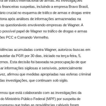
a de tráfico internacional de armas. As investigações
 financeiras suspeitas, incluindo a empresa Bravo Brasil,
iário crucial no esquema de tráfico de armas e drogas entre
à tona após análises de informações armazenadas na
iras questionáveis envolvendo empresas de Wagner. A
o possível papel de Wagner no tráfico de drogas e armas
cções PCC e Comando Vermelho.
evidências acumuladas contra Wagner, autorizou buscas em
telar da PGR por 30 dias, iniciado na terça-feira, 5,
ternos. Esta decisão foi baseada na preocupação de que
r informações sigilosas e sensíveis, potencialmente
 vez, afirmou que medidas apropriadas nas esferas criminal
das investigações, que continuam sob sigilo.
irmou que está colaborando com as investigações da
o Ministério Público Federal (MPF) por suspeita de
ssegurou que todas as providências cabíveis foram