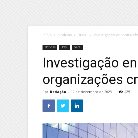
Início
Notícias
Brasil
Investigação encontra el
Notícias
Brasil
Geral
Investigação en
organizações c
Por
Redação
-
12 de dezembro de 2023
425