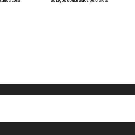
Educa 2030
os laços construídos pelo afeto