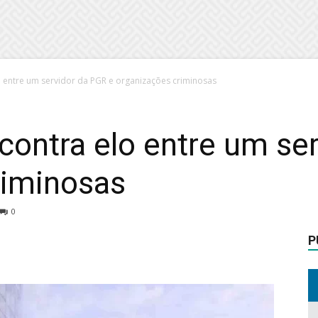
o entre um servidor da PGR e organizações criminosas
contra elo entre um se
riminosas
0
P