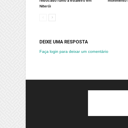
rebocado rumo a estaleiro em
movimento 
Niterói
DEIXE UMA RESPOSTA
Faça login para deixar um comentário