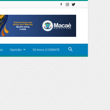
ais
Opinião
50 Anos O DEBATE