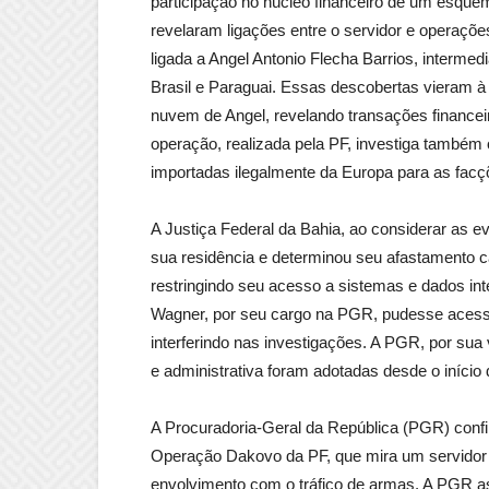
participação no núcleo financeiro de um esquem
revelaram ligações entre o servidor e operações
ligada a Angel Antonio Flecha Barrios, intermed
Brasil e Paraguai. Essas descobertas vieram 
nuvem de Angel, revelando transações finance
operação, realizada pela PF, investiga também 
importadas ilegalmente da Europa para as fa
A Justiça Federal da Bahia, ao considerar as 
sua residência e determinou seu afastamento cau
restringindo seu acesso a sistemas e dados in
Wagner, por seu cargo na PGR, pudesse acessa
interferindo nas investigações. A PGR, por sua
e administrativa foram adotadas desde o início 
A Procuradoria-Geral da República (PGR) conf
Operação Dakovo da PF, que mira um servidor d
envolvimento com o tráfico de armas. A PGR a