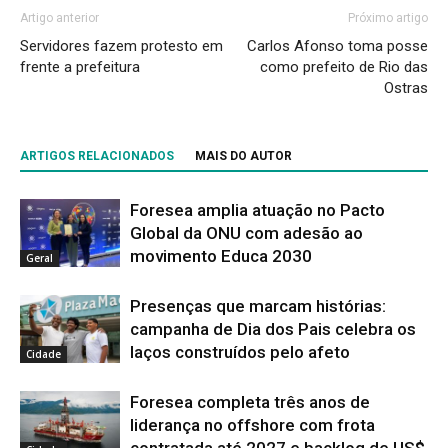
Artigo anterior
Próximo artigo
Servidores fazem protesto em
Carlos Afonso toma posse
frente a prefeitura
como prefeito de Rio das
Ostras
ARTIGOS RELACIONADOS
MAIS DO AUTOR
Foresea amplia atuação no Pacto
Global da ONU com adesão ao
movimento Educa 2030
Geral
Presenças que marcam histórias:
campanha de Dia dos Pais celebra os
laços construídos pelo afeto
Cidade
Foresea completa três anos de
liderança no offshore com frota
contratada até 2027 e backlog de US$