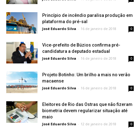
Princípio de incêndio paralisa produção em
plataforma do pré-sal
José Eduardo Silva
-
16 de janeiro de 2018
0
Vice-prefeito de Búzios confirma pré-
candidatura a deputado estadual
José Eduardo Silva
-
16 de janeiro de 2018
0
Projeto Botinho: Um brilho a mais no verão
macaense
José Eduardo Silva
-
16 de janeiro de 2018
0
Eleitores de Rio das Ostras que não fizeram
biometria devem regularizar situação até
maio
José Eduardo Silva
-
12 de janeiro de 2018
0