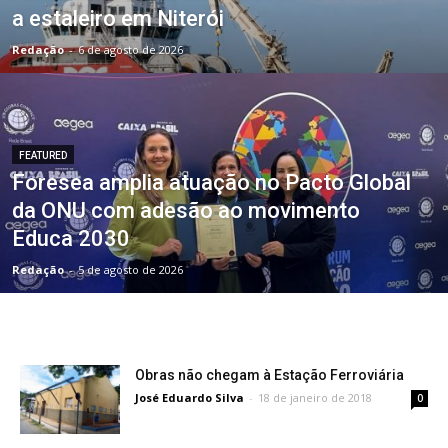
a estaleiro em Niterói
Redação
-
6 de agosto de 2026
FEATURED
Foresea amplia atuação no Pacto Global
da ONU com adesão ao movimento
Educa 2030
Redação
-
5 de agosto de 2026
Obras não chegam à Estação Ferroviária
José Eduardo Silva
-
18 de janeiro de 2018
0