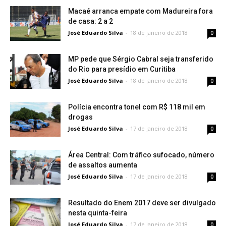
Macaé arranca empate com Madureira fora
de casa: 2 a 2
José Eduardo Silva
-
18 de janeiro de 2018
0
MP pede que Sérgio Cabral seja transferido
do Rio para presídio em Curitiba
José Eduardo Silva
-
18 de janeiro de 2018
0
Polícia encontra tonel com R$ 118 mil em
drogas
José Eduardo Silva
-
17 de janeiro de 2018
0
Área Central: Com tráfico sufocado, número
de assaltos aumenta
José Eduardo Silva
-
17 de janeiro de 2018
0
Resultado do Enem 2017 deve ser divulgado
nesta quinta-feira
José Eduardo Silva
-
17 de janeiro de 2018
0