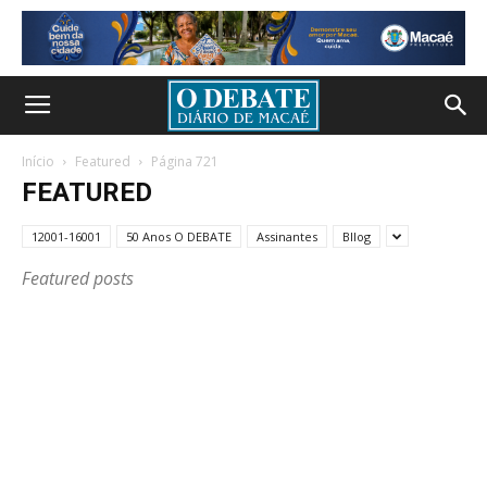
Início
Featured
Página 721
FEATURED
12001-16001
50 Anos O DEBATE
Assinantes
Bllog
Featured posts