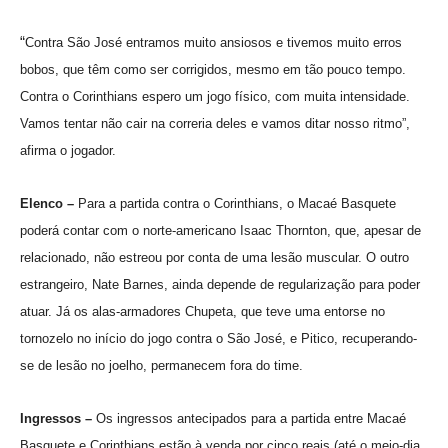
“
Contra São José entramos muito ansiosos e tivemos muito erros
bobos, que têm como ser corrigidos, mesmo em tão pouco tempo.
Contra o Corinthians espero um jogo físico, com muita intensidade.
Vamos tentar não cair na correria deles e vamos ditar nosso ritmo”,
afirma o jogador.
Elenco –
Para a partida contra o Corinthians, o Macaé Basquete
poderá contar com o norte-americano Isaac Thornton, que, apesar de
relacionado, não estreou por conta de uma lesão muscular. O outro
estrangeiro, Nate Barnes, ainda depende de regularização para poder
atuar. Já os alas-armadores Chupeta, que teve uma entorse no
tornozelo no início do jogo contra o São José, e Pitico, recuperando-
se de lesão no joelho, permanecem fora do time.
Ingressos –
Os ingressos antecipados para a partida entre Macaé
Basquete e Corinthians estão à venda por cinco reais (até o meio-dia