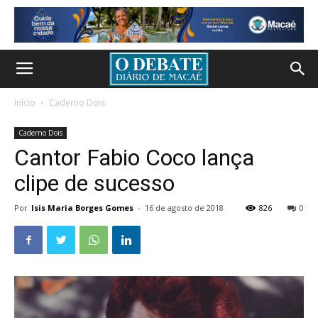
Início
Caderno Dois
Caderno Dois
Cantor Fabio Coco lança
clipe de sucesso
Por
Isis Maria Borges Gomes
-
16 de agosto de 2018
826
0