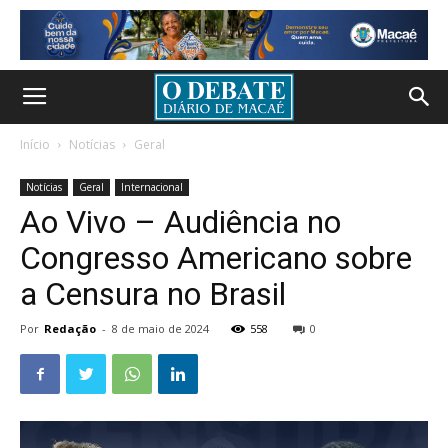
Início
Notícias
Geral
Notícias
Geral
Internacional
Ao Vivo – Audiência no
Congresso Americano sobre
a Censura no Brasil
Por
Redação
-
8 de maio de 2024
558
0