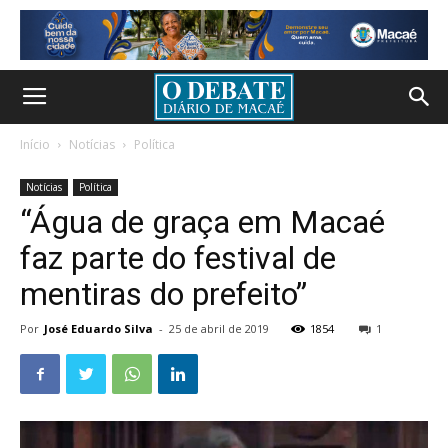
Início
Notícias
Política
Notícias
Política
“Água de graça em Macaé
faz parte do festival de
mentiras do prefeito”
Por
José Eduardo Silva
-
25 de abril de 2019
1854
1