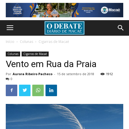
Início
Colunas
Cigarras de Macaé
Colunas
Cigarras de Macaé
Vento em Rua da Praia
Por
Aurora Ribeiro Pacheco
-
15 de setembro de 2018
1912
0