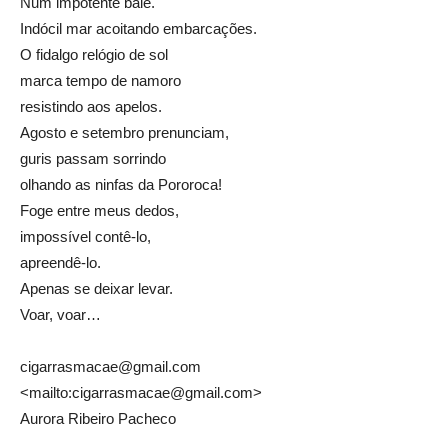
Num impotente balé.
Indócil mar acoitando embarcações.
O fidalgo relógio de sol
marca tempo de namoro
resistindo aos apelos.
Agosto e setembro prenunciam,
guris passam sorrindo
olhando as ninfas da Pororoca!
Foge entre meus dedos,
impossível contê-lo,
apreendê-lo.
Apenas se deixar levar.
Voar, voar…
cigarrasmacae@gmail.com
<mailto:cigarrasmacae@gmail.com>
Aurora Ribeiro Pacheco