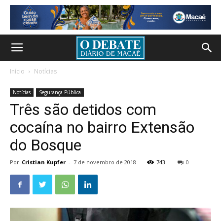
Início
Notícias
Notícias
Segurança Pública
Três são detidos com
cocaína no bairro Extensão
do Bosque
Por
Cristian Kupfer
-
7 de novembro de 2018
743
0