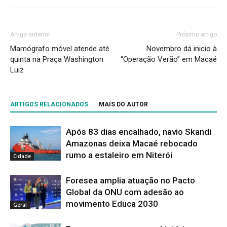
Artigo anterior
Próximo artigo
Mamógrafo móvel atende até
Novembro dá inicio à
quinta na Praça Washington
“Operação Verão” em Macaé
Luiz
ARTIGOS RELACIONADOS
MAIS DO AUTOR
Após 83 dias encalhado, navio Skandi
Amazonas deixa Macaé rebocado
rumo a estaleiro em Niterói
Cidade
Foresea amplia atuação no Pacto
Global da ONU com adesão ao
movimento Educa 2030
Geral