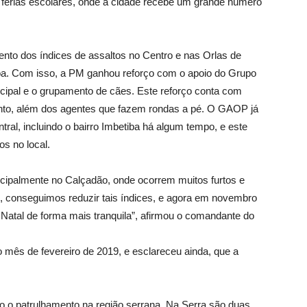
de férias escolares, onde a cidade recebe um grande número
ento dos índices de assaltos no Centro e nas Orlas de
oa. Com isso, a PM ganhou reforço com o apoio do Grupo
ipal e o grupamento de cães. Este reforço conta com
ento, além dos agentes que fazem rondas a pé. O GAOP já
tral, incluindo o bairro Imbetiba há algum tempo, e este
os no local.
ncipalmente no Calçadão, onde ocorrem muitos furtos e
, conseguimos reduzir tais índices, e agora em novembro
 Natal de forma mais tranquila”, afirmou o comandante do
o mês de fevereiro de 2019, e esclareceu ainda, que a
ndo o patrulhamento na região serrana. Na Serra são duas