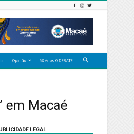
ais
Opinião
50 Anos O DEBATE
o” em Macaé
UBLICIDADE LEGAL