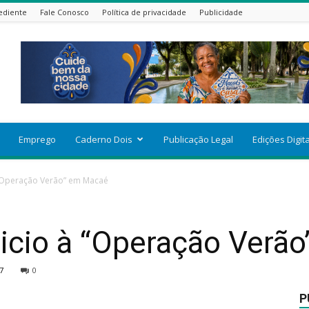
ediente
Fale Conosco
Política de privacidade
Publicidade
Emprego
Caderno Dois
Publicação Legal
Edições Digit
“Operação Verão” em Macaé
icio à “Operação Verã
7
0
P