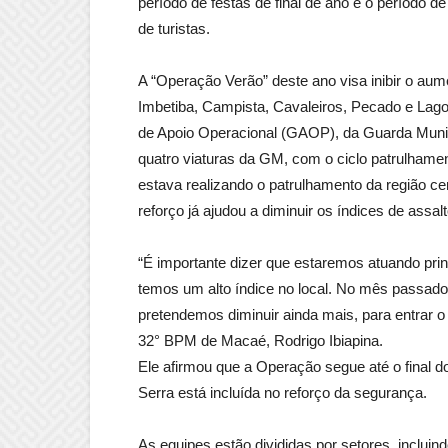
período de festas de final de ano e o período 
de turistas.
A “Operação Verão” deste ano visa inibir o aum
Imbetiba, Campista, Cavaleiros, Pecado e Lag
de Apoio Operacional (GAOP), da Guarda Munic
quatro viaturas da GM, com o ciclo patrulham
estava realizando o patrulhamento da região cen
reforço já ajudou a diminuir os índices de assalt
“É importante dizer que estaremos atuando pri
temos um alto índice no local. No mês passado
pretendemos diminuir ainda mais, para entrar o
32° BPM de Macaé, Rodrigo Ibiapina.
Ele afirmou que a Operação segue até o final d
Serra está incluída no reforço da segurança.
As equipes estão divididas por setores, inclui