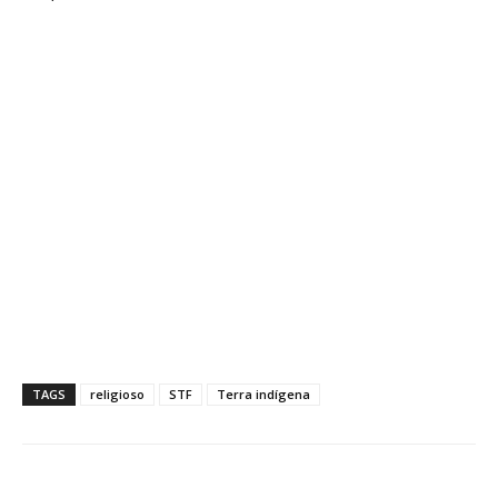
TAGS
religioso
STF
Terra indígena