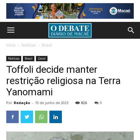
Início
Notícias
Brasil
Notícias
Brasil
Geral
Toffoli decide manter
restrição religiosa na Terra
Yanomami
Por
Redação
-
19 de junho de 2023
826
0