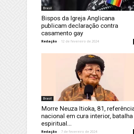
Brasil
Bispos da Igreja Anglicana
publicam declaração contra
casamento gay
Redação
-
12 de fevereiro de 2024
Brasil
Morre Neuza Itioka, 81, referênci
nacional em cura interior, batalha
espiritual...
Redação
-
7 de fevereiro de 2024