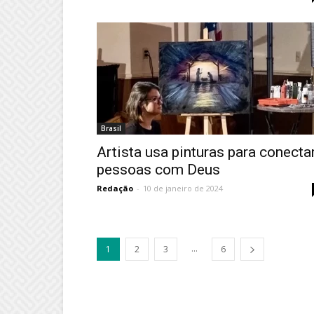
Brasil
Artista usa pinturas para conecta
pessoas com Deus
Redação
-
10 de janeiro de 2024
...
1
2
3
6