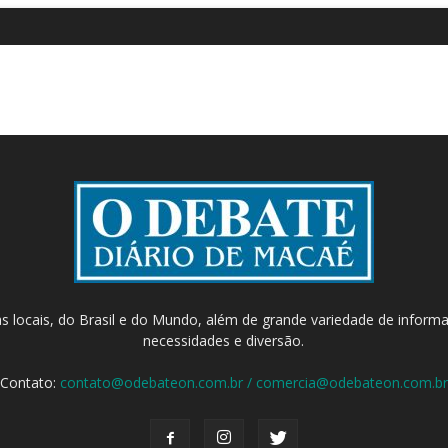
as locais, do Brasil e do Mundo, além de grande variedade de inform
necessidades e diversão.
Contato:
contato@odebateon.com.br / comercia@odebateon.com.br