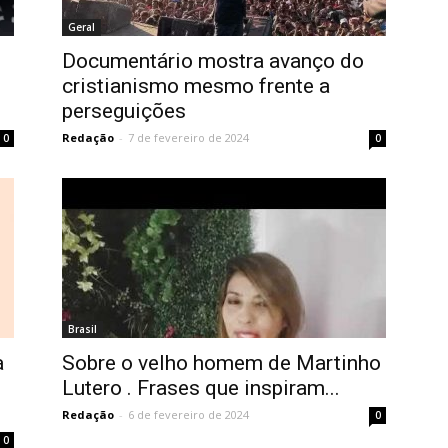
Geral
Documentário mostra avanço do
cristianismo mesmo frente a
perseguições
Redação
-
7 de fevereiro de 2024
0
0
Brasil
a
Sobre o velho homem de Martinho
Lutero . Frases que inspiram...
Redação
-
6 de fevereiro de 2024
0
0