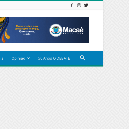
ais
Opinião
50 Anos O DEBATE