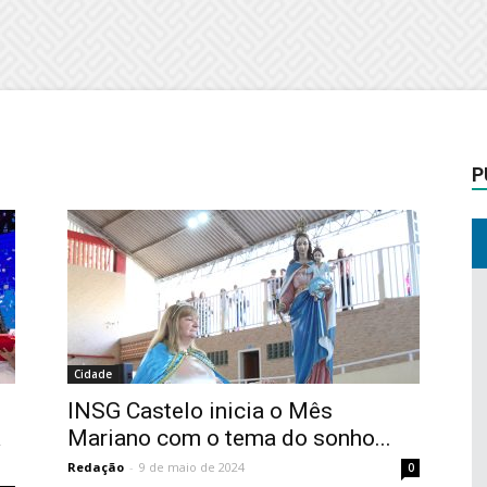
P
Cidade
INSG Castelo inicia o Mês
a
Mariano com o tema do sonho...
Redação
-
9 de maio de 2024
0