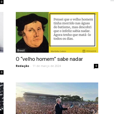
0
Brasil
O “velho homem” sabe nadar
Redação
-
11 de março de 2024
0
0