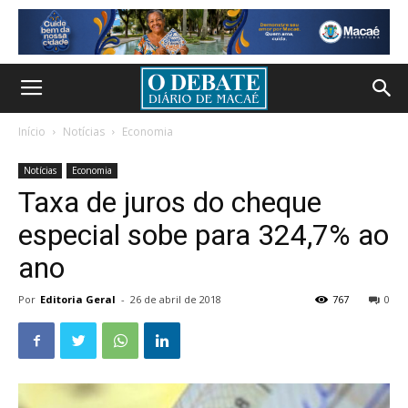
Início
Notícias
Economia
Notícias
Economia
Taxa de juros do cheque
especial sobe para 324,7% ao
ano
Por
Editoria Geral
-
26 de abril de 2018
767
0