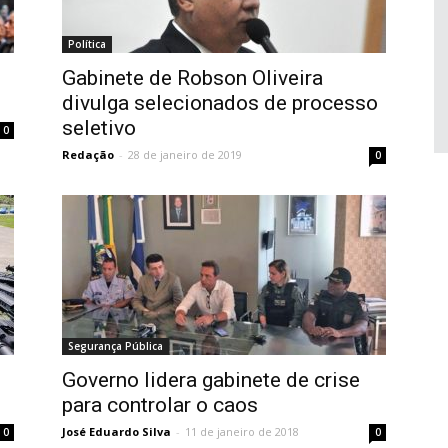
Política
Gabinete de Robson Oliveira
divulga selecionados de processo
seletivo
0
Redação
-
28 de janeiro de 2019
0
Segurança Pública
Governo lidera gabinete de crise
o
para controlar o caos
José Eduardo Silva
-
11 de janeiro de 2018
0
0