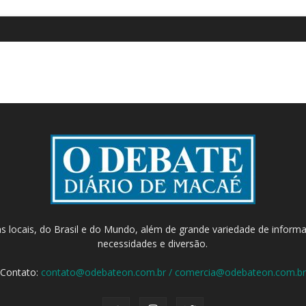
as locais, do Brasil e do Mundo, além de grande variedade de inform
necessidades e diversão.
Contato:
contato@odebateon.com.br / comercia@odebateon.com.br