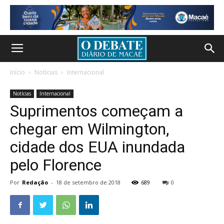
Início
Notícias
Internacional
Notícias
Internacional
Suprimentos começam a
chegar em Wilmington,
cidade dos EUA inundada
pelo Florence
Por
Redação
-
18 de setembro de 2018
689
0