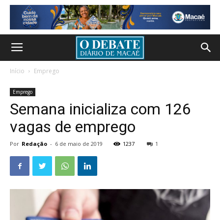
Início
Emprego
Emprego
Semana inicializa com 126
vagas de emprego
Por
Redação
-
6 de maio de 2019
1237
1