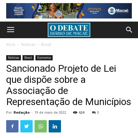
Início
Notícias
Brasil
Notícias
Brasil
Economia
Sancionado Projeto de Lei
que dispõe sobre a
Associação de
Representação de Municípios
Por
Redação
-
19 de maio de 2022
624
0