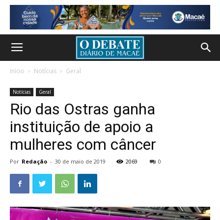
Início
Notícias
Geral
Notícias
Geral
Rio das Ostras ganha
instituição de apoio a
mulheres com câncer
Por
Redação
-
30 de maio de 2019
2069
0