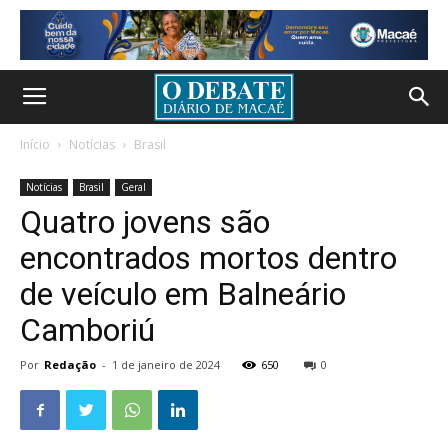
Início
Notícias
Brasil
Notícias
Brasil
Geral
Quatro jovens são
encontrados mortos dentro
de veículo em Balneário
Camboriú
Por
Redação
-
1 de janeiro de 2024
650
0