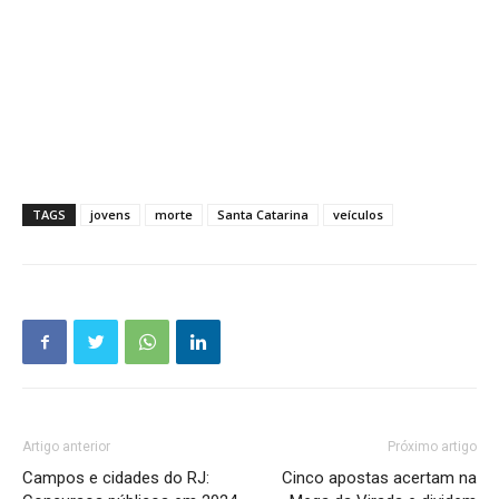
TAGS
jovens
morte
Santa Catarina
veículos
Artigo anterior
Próximo artigo
Campos e cidades do RJ:
Cinco apostas acertam na