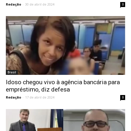
Redação
-
30 de abril de 2024
0
Brasil
Idoso chegou vivo à agência bancária para
empréstimo, diz defesa
Redação
-
17 de abril de 2024
0