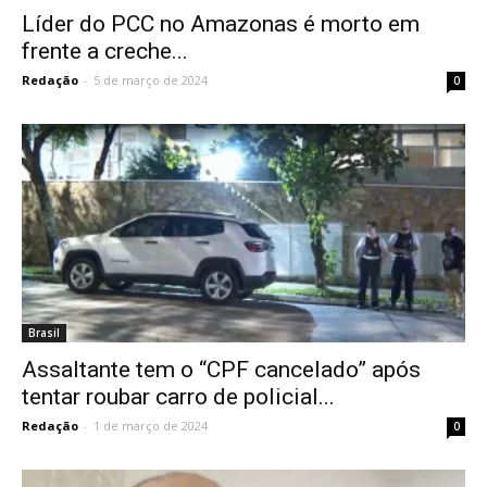
Líder do PCC no Amazonas é morto em
frente a creche...
Redação
-
5 de março de 2024
0
Brasil
Assaltante tem o “CPF cancelado” após
tentar roubar carro de policial...
Redação
-
1 de março de 2024
0