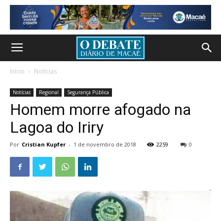
Início
Notícias
Notícias
Regional
Segurança Pública
Homem morre afogado na
Lagoa do Iriry
Por
Cristian Kupfer
-
1 de novembro de 2018
2259
0