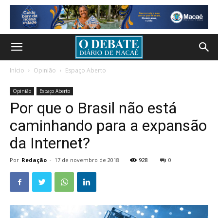
Início
Opinião
Espaço Aberto
Opinião
Espaço Aberto
Por que o Brasil não está
caminhando para a expansão
da Internet?
Por
Redação
-
17 de novembro de 2018
928
0