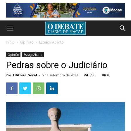
Início
Opinião
Espaço Aberto
Opinião
Espaço Aberto
Pedras sobre o Judiciário
Por
Editoria Geral
-
5 de setembro de 2018
736
0