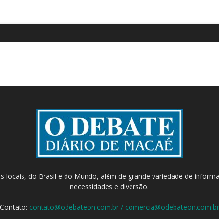
as locais, do Brasil e do Mundo, além de grande variedade de inform
necessidades e diversão.
Contato:
contato@odebateon.com.br / comercia@odebateon.com.br