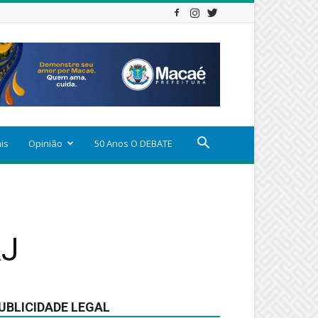
ais
Opinião
50 Anos O DEBATE
RJ
UBLICIDADE LEGAL