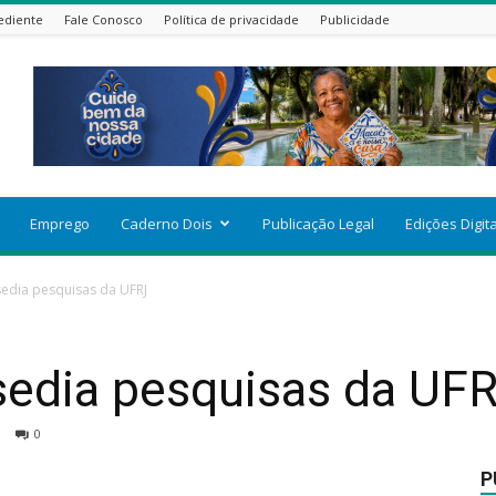
ediente
Fale Conosco
Política de privacidade
Publicidade
Emprego
Caderno Dois
Publicação Legal
Edições Digit
sedia pesquisas da UFRJ
sedia pesquisas da UF
0
P