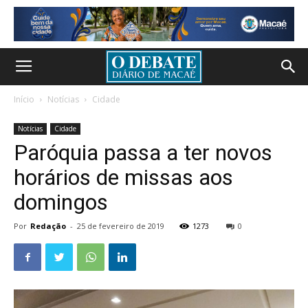
Início
Notícias
Cidade
Notícias
Cidade
Paróquia passa a ter novos
horários de missas aos
domingos
Por
Redação
-
25 de fevereiro de 2019
1273
0