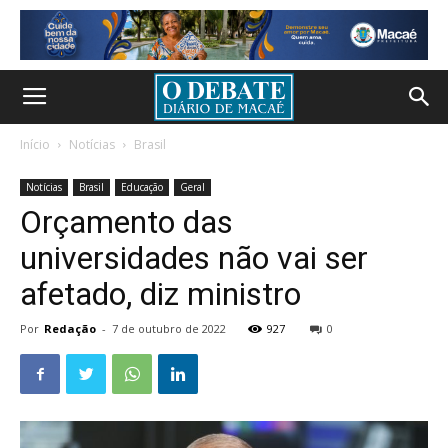
Início
Notícias
Brasil
Notícias
Brasil
Educação
Geral
Orçamento das
universidades não vai ser
afetado, diz ministro
Por
Redação
-
7 de outubro de 2022
927
0