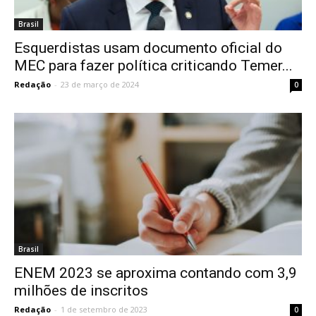
Brasil
Esquerdistas usam documento oficial do
MEC para fazer política criticando Temer...
Redação
-
23 de março de 2024
0
Brasil
ENEM 2023 se aproxima contando com 3,9
milhões de inscritos
Redação
-
1 de setembro de 2023
0