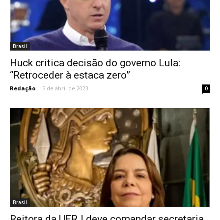
Brasil
Huck critica decisão do governo Lula:
“Retroceder à estaca zero”
Redação
-
5 de abril de 2023
0
Brasil
Reitora da UFRJ deve comandar secretaria