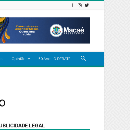
ais
Opinião
50 Anos O DEBATE
ão
UBLICIDADE LEGAL