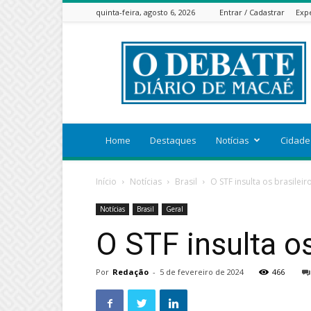
quinta-feira, agosto 6, 2026
Entrar / Cadastrar
Exp
ODEBATEON
Home
Destaques
Notícias
Cidade
Início
Notícias
Brasil
O STF insulta os brasileir
Notícias
Brasil
Geral
O STF insulta os
Por
Redação
-
5 de fevereiro de 2024
466