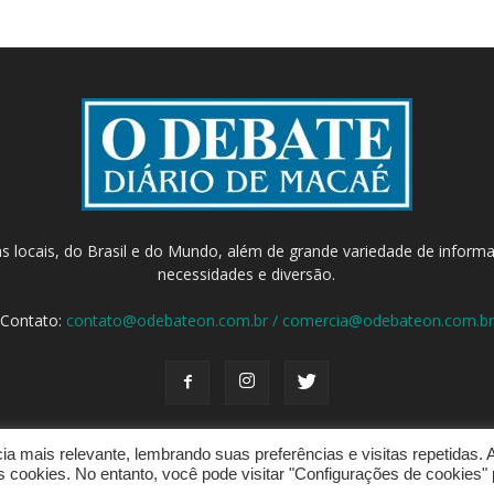
as locais, do Brasil e do Mundo, além de grande variedade de inform
necessidades e diversão.
Contato:
contato@odebateon.com.br / comercia@odebateon.com.br
a mais relevante, lembrando suas preferências e visitas repetidas. 
cookies. No entanto, você pode visitar "Configurações de cookies" 