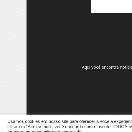
Aqui você encontra notíci
Usamos cookies em nosso site para oferecer a você a experiênci
clicar em “Aceitar tudo”, você concorda com o uso de TODOS os 