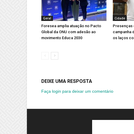
Geral
Cidade
Foresea amplia atuação no Pacto
Presenças 
Global da ONU com adesão ao
campanha d
movimento Educa 2030
os laços co
DEIXE UMA RESPOSTA
Faça login para deixar um comentário