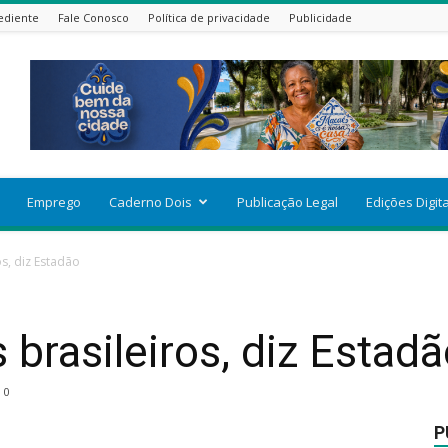
ediente
Fale Conosco
Política de privacidade
Publicidade
Emprego
Caderno Dois
Publicação Legal
Edições Digit
os, diz Estadão
 brasileiros, diz Estad
0
P