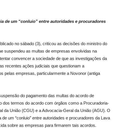
cia de um “conluio” entre autoridades e procuradores
blicado no sábado (3), criticou as decisões do ministro do
 que suspendeu as multas de empresas envolvidas na
 tentar convencer a sociedade de que as investigações da
as recentes ações judiciais que questionam a
os pelas empresas, particularmente a Novonor (antiga
u a suspensão do pagamento das multas do acordo de
ção dos termos do acordo com órgãos como a Procuradoria-
ral da União (CGU) e a Advocacia-Geral da União (AGU). O
a de um “conluio” entre autoridades e procuradores da Lava
cida sobre as empresas para firmarem tais acordos.