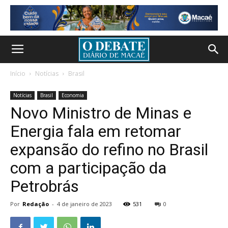
Início
Notícias
Brasil
Notícias
Brasil
Economia
Novo Ministro de Minas e
Energia fala em retomar
expansão do refino no Brasil
com a participação da
Petrobrás
Por
Redação
-
4 de janeiro de 2023
531
0