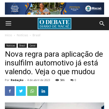
Início
Notícias
Brasil
Notícias
Brasil
Geral
Nova regra para aplicação de
insulfilm automotivo já está
valendo. Veja o que mudou
Por
Redação
-
4 de abril de 2023
586
0