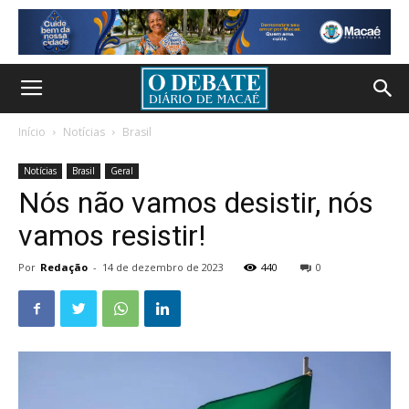
Início
Notícias
Brasil
Notícias
Brasil
Geral
Nós não vamos desistir, nós
vamos resistir!
Por
Redação
-
14 de dezembro de 2023
440
0