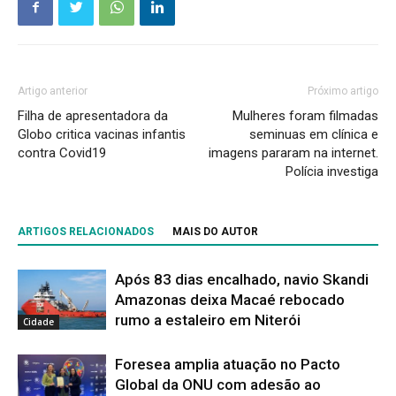
Artigo anterior
Próximo artigo
Filha de apresentadora da
Mulheres foram filmadas
Globo critica vacinas infantis
seminuas em clínica e
contra Covid19
imagens pararam na internet.
Polícia investiga
ARTIGOS RELACIONADOS
MAIS DO AUTOR
Após 83 dias encalhado, navio Skandi
Amazonas deixa Macaé rebocado
rumo a estaleiro em Niterói
Cidade
Foresea amplia atuação no Pacto
Global da ONU com adesão ao