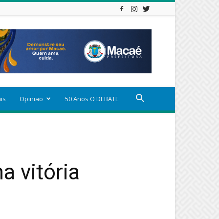
ais
Opinião
50 Anos O DEBATE
a vitória