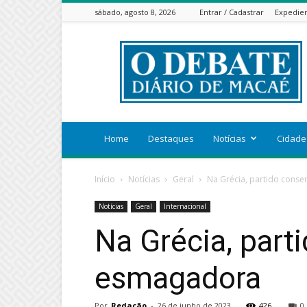
sábado, agosto 8, 2026
Entrar / Cadastrar
Expedie
ODEBATEON
Home
Destaques
Notícias
Cidade
Início
Notícias
Geral
Na Grécia, partido conse
Notícias
Geral
Internacional
Na Grécia, part
esmagadora
Por
Redação
-
26 de junho de 2023
426
0