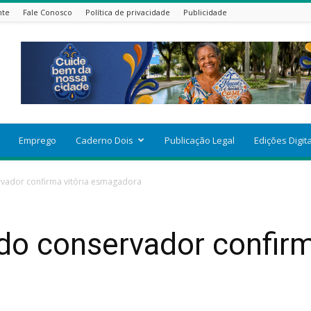
nte
Fale Conosco
Política de privacidade
Publicidade
Emprego
Caderno Dois
Publicação Legal
Edições Digit
rvador confirma vitória esmagadora
ido conservador confirm