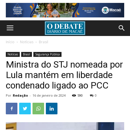
Início
Notícias
Brasil
Notícias
Brasil
Segurança Pública
Ministra do STJ nomeada por
Lula mantém em liberdade
condenado ligado ao PCC
Por
Redação
-
16 de janeiro de 2024
590
0