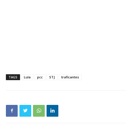
TAGS
Lula
pcc
STJ
traficantes