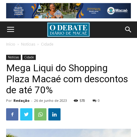
Início
Notícias
Cidade
Notícias
Cidade
Mega Liqui do Shopping
Plaza Macaé com descontos
de até 70%
Por
Redação
-
26 de junho de 2023
570
0