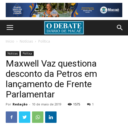
Início
Notícias
Política
Notícias
Política
Maxwell Vaz questiona
desconto da Petros em
lançamento de Frente
Parlamentar
Por
Redação
-
10 de maio de 2019
1575
1