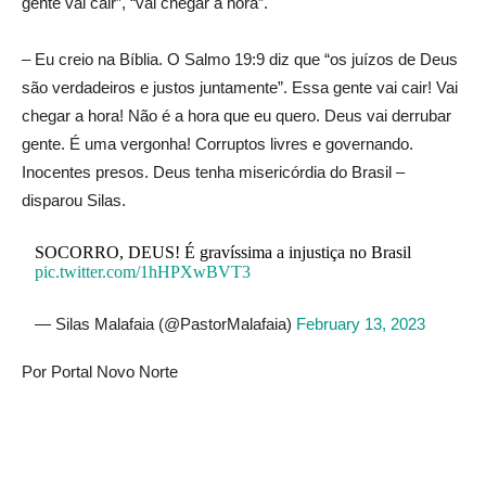
gente vai cair”, “vai chegar a hora”.
– Eu creio na Bíblia. O Salmo 19:9 diz que “os juízos de Deus
são verdadeiros e justos juntamente”. Essa gente vai cair! Vai
chegar a hora! Não é a hora que eu quero. Deus vai derrubar
gente. É uma vergonha! Corruptos livres e governando.
Inocentes presos. Deus tenha misericórdia do Brasil –
disparou Silas.
SOCORRO, DEUS! É gravíssima a injustiça no Brasil
pic.twitter.com/1hHPXwBVT3
— Silas Malafaia (@PastorMalafaia)
February 13, 2023
Por Portal Novo Norte