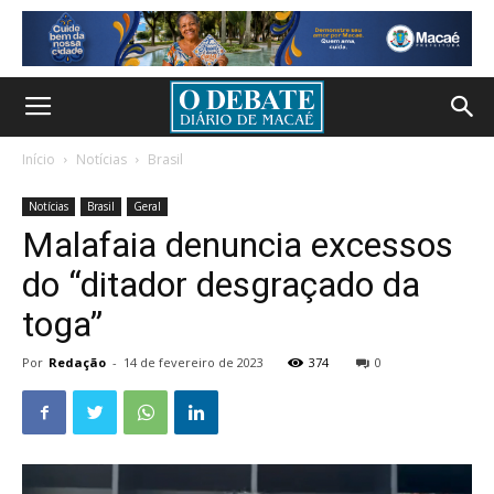
Início
Notícias
Brasil
Notícias
Brasil
Geral
Malafaia denuncia excessos
do “ditador desgraçado da
toga”
Por
Redação
-
14 de fevereiro de 2023
374
0