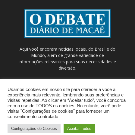
Aqui você encontra notícias locais, do Brasil e do
Mundo, além de grande variedade de
informações relevantes para suas necessidades e
diversão.
Contato:
contato@odebateon.com.br /
comercia@odebateon.com.br
Usamos cookies em nosso site para oferecer a você a
experiência mais relevante, lembrando suas preferências e
visitas repetidas. Ao clicar em “Aceitar tudo”, você concorda
com o uso de TODOS os cookies. No entanto, você pode
visitar "Configurações de cookies" para fornecer um
consentimento controlado
Configurações de Cookies
Aceitar Todos
© Portal de Notícias ODEBATEON