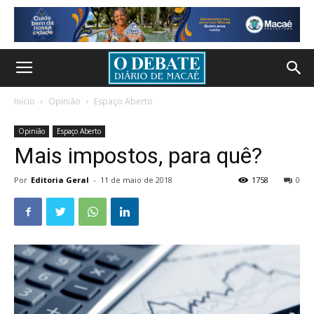
Início
Opinião
Espaço Aberto
Opinião
Espaço Aberto
Mais impostos, para quê?
Por
Editoria Geral
-
11 de maio de 2018
1758
0