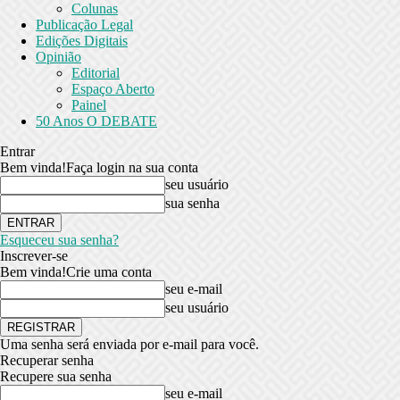
Colunas
Publicação Legal
Edições Digitais
Opinião
Editorial
Espaço Aberto
Painel
50 Anos O DEBATE
Entrar
Bem vinda!
Faça login na sua conta
seu usuário
sua senha
Esqueceu sua senha?
Inscrever-se
Bem vinda!
Crie uma conta
seu e-mail
seu usuário
Uma senha será enviada por e-mail para você.
Recuperar senha
Recupere sua senha
seu e-mail