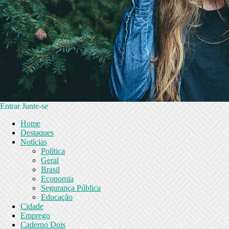
Entrar
Junte-se
Home
Destaques
Notícias
Política
Geral
Brasil
Economia
Segurança Pública
Educação
Cidade
Emprego
Caderno Dois