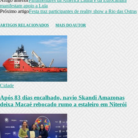
Artigo anterior
Parlamentares da América Latina e da Eurocâmara
manifestam apoio a Lula
Próximo artigo
Festa traz participantes de reality show a Rio das Ostras
ARTIGOS RELACIONADOS
MAIS DO AUTOR
Cidade
Após 83 dias encalhado, navio Skandi Amazonas
deixa Macaé rebocado rumo a estaleiro em Niterói