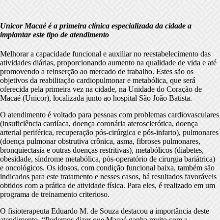
Unicor Macaé é a primeira clínica especializada da cidade a
implantar este tipo de atendimento
Melhorar a capacidade funcional e auxiliar no reestabelecimento das
atividades diárias, proporcionando aumento na qualidade de vida e até
promovendo a reinserção ao mercado de trabalho. Estes são os
objetivos da reabilitação cardiopulmonar e metabólica, que será
oferecida pela primeira vez na cidade, na Unidade do Coração de
Macaé (Unicor), localizada junto ao hospital São João Batista.
O atendimento é voltado para pessoas com problemas cardiovasculares
(insuficiência cardíaca, doença coronária aterosclerótica, doença
arterial periférica, recuperação pós-cirúrgica e pós-infarto), pulmonares
(doença pulmonar obstrutiva crônica, asma, fibroses pulmonares,
bronquiectasia e outras doenças restritivas), metabólicos (diabetes,
obesidade, síndrome metabólica, pós-operatório de cirurgia bariátrica)
e oncológicos. Os idosos, com condição funcional baixa, também são
indicados para este tratamento e nesses casos, há resultados favoráveis
obtidos com a prática de atividade física. Para eles, é realizado em um
programa de treinamento criterioso.
O fisioterapeuta Eduardo M. de Souza destacou a importância deste
atendimento. “Podemos dizer que Macaé ganha muito com a