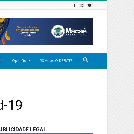
ais
Opinião
50 Anos O DEBATE
d-19
UBLICIDADE LEGAL