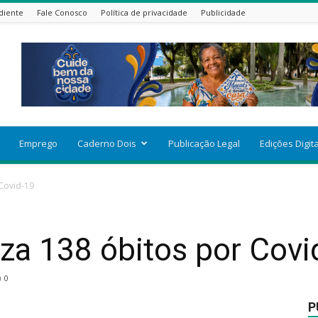
diente
Fale Conosco
Política de privacidade
Publicidade
Emprego
Caderno Dois
Publicação Legal
Edições Digit
 Covid-19
za 138 óbitos por Covi
0
P