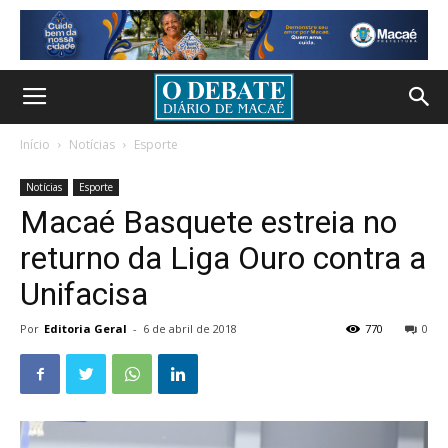
Início
Notícias
Esporte
Notícias
Esporte
Macaé Basquete estreia no
returno da Liga Ouro contra a
Unifacisa
Por
Editoria Geral
-
6 de abril de 2018
770
0