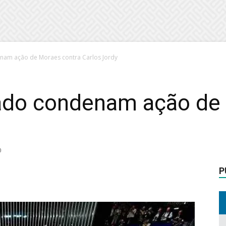
nam ação de Moraes contra Carlos Jordy
ado condenam ação de
0
P