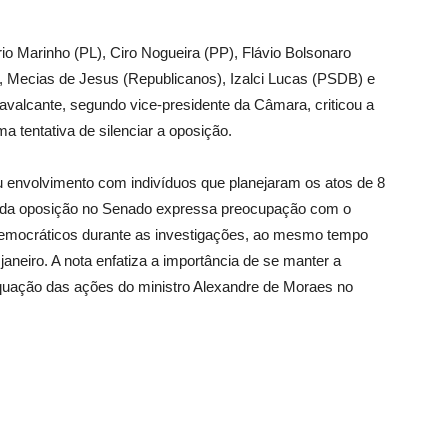
io Marinho (PL), Ciro Nogueira (PP), Flávio Bolsonaro
P), Mecias de Jesus (Republicanos), Izalci Lucas (PSDB) e
valcante, segundo vice-presidente da Câmara, criticou a
a tentativa de silenciar a oposição.
eu envolvimento com indivíduos que planejaram os atos de 8
res da oposição no Senado expressa preocupação com o
s democráticos durante as investigações, ao mesmo tempo
aneiro. A nota enfatiza a importância de se manter a
quação das ações do ministro Alexandre de Moraes no