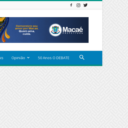
ais
Opinião
50 Anos O DEBATE