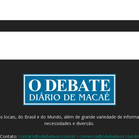
as locais, do Brasil e do Mundo, além de grande variedade de inform
necessidades e diversão.
Contato:
contato@odebateon.com.br / comercia@odebateon.com.br