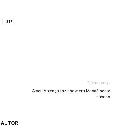
STF
Próximo artigo
Alceu Valença faz show em Macaé neste
sábado
 AUTOR