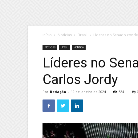
Início
Notícias
Brasil
Líderes no Senado conde
Notícias
Brasil
Política
Líderes no Sen
Carlos Jordy
Por
Redação
-
19 de janeiro de 2024
564